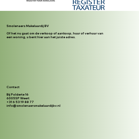
Smolenaers Makelaardij BV
Of het nu gaat om de verkoop of aankoop, huur of verhuur van
een woning, u bent hier aan het juiste adres.
Contact
Bij Polderte 16
6005SP Weert
+31 6 53 19 88 77
info@smolenaersmakelaardijbv.nl